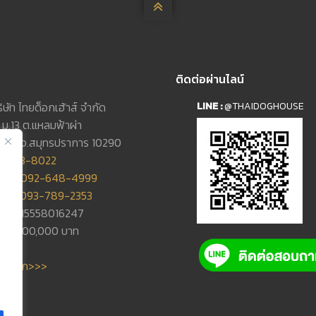

ติดต่อผ่านไลน์
บริษัท ไทยด็อกเฮ้าส์ จำกัด
LINE :
@THAIDOGHOUSE
/10 ม.13 ต.แหลมฟ้าผ่า
จดีย์ จ.สมุทรปราการ 10290
2-453-8022
ั้ม :
092-648-4999
เอ้ :
093-789-2353
ษี : 0115558016247
น : 1,000,000 บาท
>>>
 :
คลิก>>>