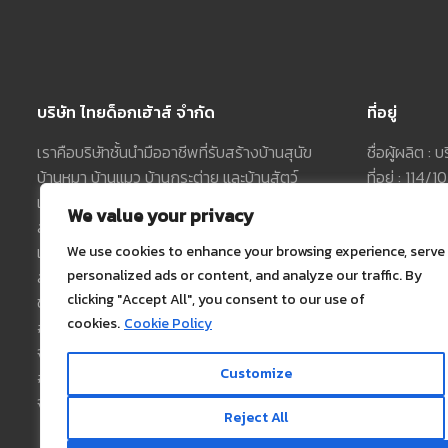
บริษัท ไทยด็อกเฮ้าส์ จำกัด
ที่อยู่
เราคือบริษัทชั้นนำมืออาชีพที่รับสร้างบ้านสุนัข
ชื่อผู้ผลิต : 
บ้านหมา บ้านแมว บ้านกระต่าย และบ้านสัตว์
ที่อยู่ : 114
เลี้ยงต่างๆ ที่สร้างความแตกต่างจากกรง
อ.พระสมุทรเ
We value your privacy
สัตว์เลี้ยงทั่วไป นอกจากเป็นบ้านหมา/บ้านแมว
โทรศัพท์ :
0
แล้วยังเป็นของแต่งบ้านที่สวยงามหรูหรา มี
ฝ่ายขาย คุณต
We use cookies to enhance your browsing experience, serve
personalized ads or content, and analyze our traffic. By
สไตล์ บ่งบอกถึงรสนิยมของเจ้าของได้อย่าง
ฝ่ายขาย คุณ
clicking "Accept All", you consent to our use of
ชัดเจน
เลขผู้เสียภา
cookies.
Cookie Policy
#ฝ่ายขาย#
ทุนจดทะเบีย
จ – อา เวลา 08.00 – 23.00 น.
แผนที่ :
คลิก
Customize
#โรงงาน#
Google Map
จ – ส เวลา 08.00 – 18.30 น.
Reject All