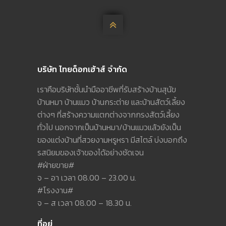

บริษัท ไทยด็อกเฮ้าส์ จำกัด
เราคือบริษัทชั้นนำมืออาชีพที่รับสร้างบ้านสุนัข
บ้านหมา บ้านแมว บ้านกระต่าย และบ้านสัตว์เลี้ยง
ต่างๆ ที่สร้างความแตกต่างจากกรงสัตว์เลี้ยง
ทั่วไป นอกจากเป็นบ้านหมา/บ้านแมวแล้วยังเป็น
ของแต่งบ้านที่สวยงามหรูหรา มีสไตล์ บ่งบอกถึง
รสนิยมของเจ้าของได้อย่างชัดเจน
#ฝ่ายขาย#
จ – อา เวลา 08.00 – 23.00 น.
#โรงงาน#
จ – ส เวลา 08.00 – 18.30 น.
ที่อยู่