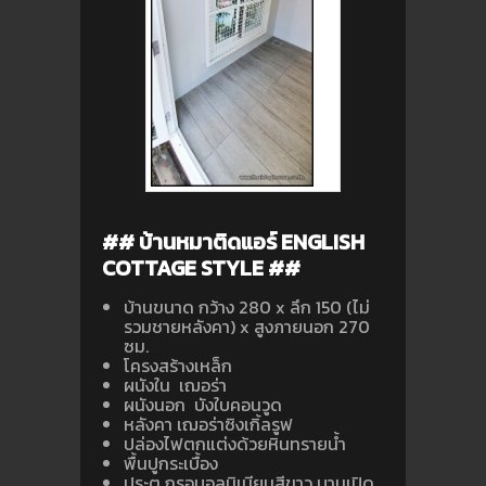
## บ้านหมาติดแอร์ ENGLISH
COTTAGE STYLE ##
บ้านขนาด กว้าง 280 x ลึก 150 (ไม่
รวมชายหลังคา) x สูงภายนอก 270
ซม.
โครงสร้างเหล็ก
ผนังใน เฌอร่า
ผนังนอก บังใบคอนวูด
หลังคา เฌอร่าซิงเกิ้ลรูฟ
ปล่องไฟตกแต่งด้วยหินทรายน้ำ
พื้นปูกระเบื้อง
ประตู กรอบอลูมิเนียมสีขาว บานเปิด