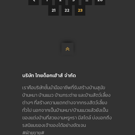
21
22
23

บริษัท ไทยด็อกเฮ้าส์ จำกัด
เราคือบริษัทชั้นนำมืออาชีพที่รับสร้างบ้านสุนัข
บ้านหมา บ้านแมว บ้านกระต่าย และบ้านสัตว์เลี้ยง
ต่างๆ ที่สร้างความแตกต่างจากกรงสัตว์เลี้ยง
ทั่วไป นอกจากเป็นบ้านหมา/บ้านแมวแล้วยังเป็น
ของแต่งบ้านที่สวยงามหรูหรา มีสไตล์ บ่งบอกถึง
รสนิยมของเจ้าของได้อย่างชัดเจน
#ฝ่ายขาย#