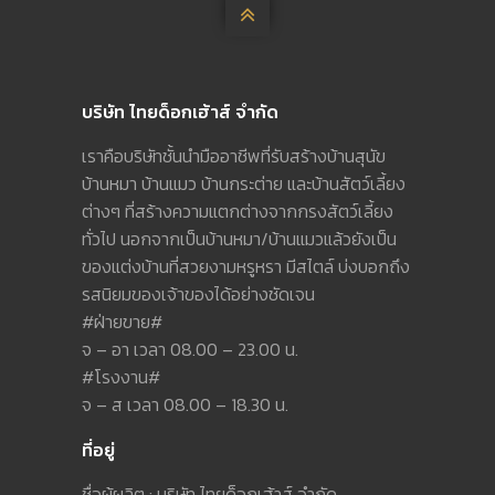

บริษัท ไทยด็อกเฮ้าส์ จำกัด
เราคือบริษัทชั้นนำมืออาชีพที่รับสร้างบ้านสุนัข
บ้านหมา บ้านแมว บ้านกระต่าย และบ้านสัตว์เลี้ยง
ต่างๆ ที่สร้างความแตกต่างจากกรงสัตว์เลี้ยง
ทั่วไป นอกจากเป็นบ้านหมา/บ้านแมวแล้วยังเป็น
ของแต่งบ้านที่สวยงามหรูหรา มีสไตล์ บ่งบอกถึง
รสนิยมของเจ้าของได้อย่างชัดเจน
#ฝ่ายขาย#
จ – อา เวลา 08.00 – 23.00 น.
#โรงงาน#
จ – ส เวลา 08.00 – 18.30 น.
ที่อยู่
ชื่อผู้ผลิต : บริษัท ไทยด็อกเฮ้าส์ จำกัด